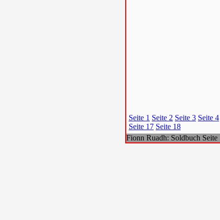
Seite 1
Seite 2
Seite 3
Seite 4
Seite 17
Seite 18
Fionn Ruadh: Soldbuch Seite 