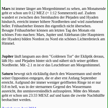
Mars
ist immer länger am Morgenhimmel zu sehen, am Monatsende
geht er schon um 0:12 MEZ (= 1:12 Sommerzeit) auf. Zudem
wandert er zwischen den Sternhaufen der Plejaden und Hyaden
hindurch, erreicht immer höhere Nordbreiten und wird zunehmend
heller. Frühaufsteher lönnen ihn eigentlich nicht übersehen.
Besagte Frühaufsteher können am letzten Tag des Monats ein
schönes Foto machen: Mars, Jupiter und Aldebaran (der Hauptstern
der Hyaden) bilden Nordost zu Nord ein schönes Lichterdreieck am
Himmel.
Jupiter
läuft langsam aus dem "Goldenen Tor" der Ekliptik deraus,
läßt Hy- und Plejaden hinter sich und nähert sich seiner größten
Nordbreite. Mit -2.1 m ist er das Leuchtfeuer am Morgenhimmel.
Saturn
bewegt sich rückläufig durch den Wassermann und strebt
seiner Opposition entgegen, die er aber erst Anfang September
erreicht. Aufgrund der immer weniger geöffneten Ringe ist er nur
0.8 m hell, was in der sternarmen Gegend des Wassermann
ausreicht, ihn unmissverständlich aufzuspüren. Mitte des Monats
geht er schon um 23:33 MESZ auf und kann die zweite Nachthälfte
beobachtet werden.