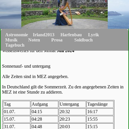
Astronomie
Irland2013
Harfenbau
Lyrik
Musik
Noten
Prosa
Soldbuch
Tagebuch
Wissenswertes für den Monat
Juli 2024
Sonnenauf- und untergang
Alle Zeiten sind in MEZ angegeben.
In Deutschland gilt die Sommerzeit. Zu den angegebenen Zeiten in
MEZ ist eine Stunde zu addieren.
Tag
Aufgang
Untergang
Tageslänge
01.07.
04:15
20:32
16:17
15.07.
04:28
20:23
15:55
31.07.
04:48
20:03
15:15