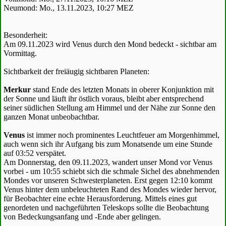
Neumond: Mo., 13.11.2023, 10:27 MEZ
Besonderheit:
Am 09.11.2023 wird Venus durch den Mond bedeckt - sichtbar am
Vormittag.
Sichtbarkeit der freiäugig sichtbaren Planeten:
Merkur
stand Ende des letzten Monats in oberer Konjunktion mit
der Sonne und läuft ihr östlich voraus, bleibt aber entsprechend
seiner südlichen Stellung am Himmel und der Nähe zur Sonne den
ganzen Monat unbeobachtbar.
Venus
ist immer noch prominentes Leuchtfeuer am Morgenhimmel,
auch wenn sich ihr Aufgang bis zum Monatsende um eine Stunde
auf 03:52 verspätet.
Am Donnerstag, den 09.11.2023, wandert unser Mond vor Venus
vorbei - um 10:55 schiebt sich die schmale Sichel des abnehmenden
Mondes vor unseren Schwesterplaneten. Erst gegen 12:10 kommt
Venus hinter dem unbeleuchteten Rand des Mondes wieder hervor,
für Beobachter eine echte Herausforderung. Mittels eines gut
genordeten und nachgeführten Teleskops sollte die Beobachtung
von Bedeckungsanfang und -Ende aber gelingen.