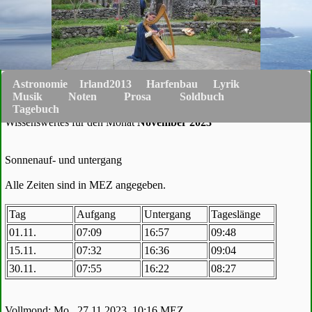
Astronomie
Irland2013
Harfenbau
Lyrik
Musik
Noten
Prosa
Soldbuch
Tagebuch
Wissenswertes für den Monat
November 2023
Sonnenauf- und untergang
Alle Zeiten sind in MEZ angegeben.
Tag
Aufgang
Untergang
Tageslänge
01.11.
07:09
16:57
09:48
15.11.
07:32
16:36
09:04
30.11.
07:55
16:22
08:27
Vollmond: Mo., 27.11.2023, 10:16 MEZ