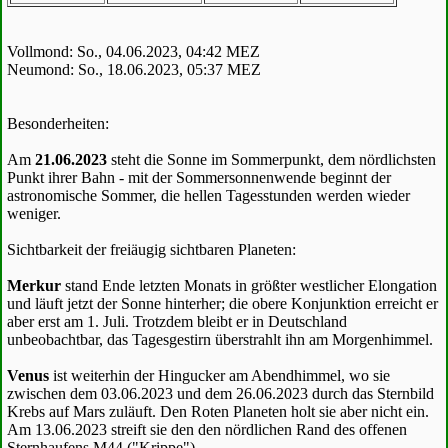
Vollmond: So., 04.06.2023, 04:42 MEZ
Neumond: So., 18.06.2023, 05:37 MEZ
Besonderheiten:
Am
21.06.2023
steht die Sonne im Sommerpunkt, dem nördlichsten
Punkt ihrer Bahn - mit der Sommersonnenwende beginnt der
astronomische Sommer, die hellen Tagesstunden werden wieder
weniger.
Sichtbarkeit der freiäugig sichtbaren Planeten:
Merkur
stand Ende letzten Monats in größter westlicher Elongation
und läuft jetzt der Sonne hinterher; die obere Konjunktion erreicht er
aber erst am 1. Juli. Trotzdem bleibt er in Deutschland
unbeobachtbar, das Tagesgestirn überstrahlt ihn am Morgenhimmel.
Venus
ist weiterhin der Hingucker am Abendhimmel, wo sie
zwischen dem 03.06.2023 und dem 26.06.2023 durch das Sternbild
Krebs auf Mars zuläuft. Den Roten Planeten holt sie aber nicht ein.
Am 13.06.2023 streift sie den den nördlichen Rand des offenen
Sternhaufens M44 ("Krippe").