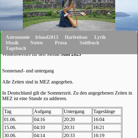
Astronomie
Irland2013
Harfenbau
Lyrik
Musik
Noten
Prosa
Soldbuch
Tagebuch
Wissenswertes für den Monat
Juni 2023
Sonnenauf- und untergang
Alle Zeiten sind in MEZ angegeben.
In Deutschland gilt die Sommerzeit. Zu den angegebenen Zeiten in
MEZ ist eine Stunde zu addieren.
Tag
Aufgang
Untergang
Tageslänge
01.06.
04:16
20:20
16:04
15.06.
04:10
20:31
16:21
30.06.
04:14
20:33
16:19