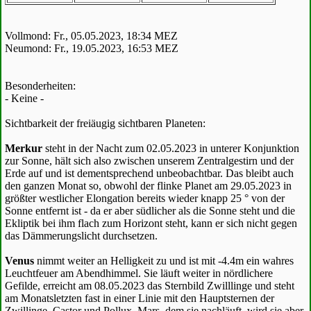
Vollmond: Fr., 05.05.2023, 18:34 MEZ
Neumond: Fr., 19.05.2023, 16:53 MEZ
Besonderheiten:
- Keine -
Sichtbarkeit der freiäugig sichtbaren Planeten:
Merkur
steht in der Nacht zum 02.05.2023 in unterer Konjunktion
zur Sonne, hält sich also zwischen unserem Zentralgestirn und der
Erde auf und ist dementsprechend unbeobachtbar. Das bleibt auch
den ganzen Monat so, obwohl der flinke Planet am 29.05.2023 in
größter westlicher Elongation bereits wieder knapp 25 ° von der
Sonne entfernt ist - da er aber südlicher als die Sonne steht und die
Ekliptik bei ihm flach zum Horizont steht, kann er sich nicht gegen
das Dämmerungslicht durchsetzen.
Venus
nimmt weiter an Helligkeit zu und ist mit -4.4m ein wahres
Leuchtfeuer am Abendhimmel. Sie läuft weiter in nördlichere
Gefilde, erreicht am 08.05.2023 das Sternbild Zwilllinge und steht
am Monatsletzten fast in einer Linie mit den Hauptsternen der
Zwillinge, Castor und Pollux. Mars, dem sie nachläuft, wird sie aber