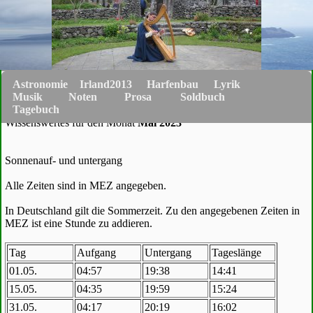
Astronomie
Irland2013
Harfenbau
Lyrik
Musik
Noten
Prosa
Soldbuch
Tagebuch
Wissenswertes für den Monat
Mai 2023
Sonnenauf- und untergang
Alle Zeiten sind in MEZ angegeben.
In Deutschland gilt die Sommerzeit. Zu den angegebenen Zeiten in
MEZ ist eine Stunde zu addieren.
Tag
Aufgang
Untergang
Tageslänge
01.05.
04:57
19:38
14:41
15.05.
04:35
19:59
15:24
31.05.
04:17
20:19
16:02