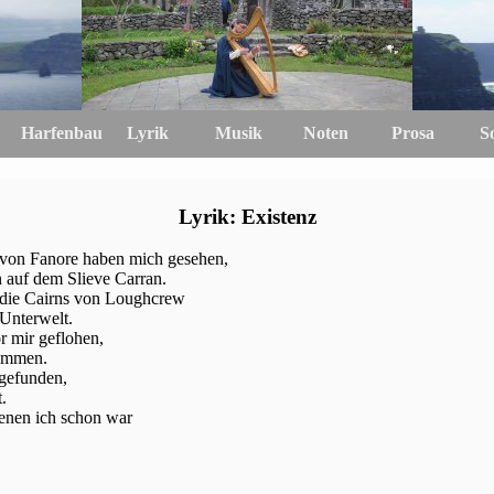
Harfenbau
Lyrik
Musik
Noten
Prosa
S
Lyrik: Existenz
 von Fanore haben mich gesehen,
 auf dem Slieve Carran.
f die Cairns von Loughcrew
Unterwelt.
r mir geflohen,
ommen.
gefunden,
.
denen ich schon war