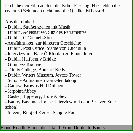
Ich habe den Film auch in deutscher Fassung. Hier fehlen die
ersten 30 Sekunden nicht, und die Qualität ist besser!
Aus dem Inhalt:
- Dublin, Straßenszenen mit Musik
- Dublin, Adelshäuser, Sitz des Parlamentes
- Dublin, O'Connell-Street
- Ausführungen zur jüngeren Geschichte
- Dublin, Post Office, Statue von Cuchullin
- Interview mit Kate Ó Riordan zu Frauenfragen
- Dublin Halfpenny Bridge
- Guinness Brauerei
- Trinity College, Book of Kells
- Dublin Writers Museum, Joyces Tower
- Schöne Aufnahmen von Glendalough
- Carlow, Browns Hill Dolmen
- Jerpoint Abbey
- Cashel, Tipperary; Hore Abbey
- Bantry Bay und -House, Interview mit dem Besitzer. Sehr
schön!
- Sneem, Ring of Kerry : Staigue Fort
Fionn Ruadh: Filme über Irland: From Dublin to Bantry