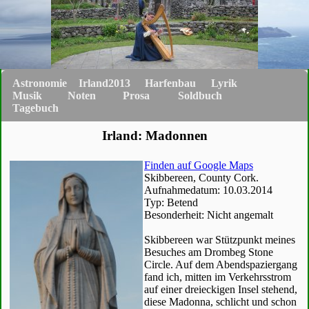
Astronomie
Irland2013
Harfenbau
Lyrik
Musik
Noten
Prosa
Soldbuch
Tagebuch
Irland: Madonnen
Finden auf Google Maps
Skibbereen, County Cork.
Aufnahmedatum: 10.03.2014
Typ: Betend
Besonderheit: Nicht angemalt
Skibbereen war Stützpunkt meines
Besuches am Drombeg Stone
Circle. Auf dem Abendspaziergang
fand ich, mitten im Verkehrsstrom
auf einer dreieckigen Insel stehend,
diese Madonna, schlicht und schon