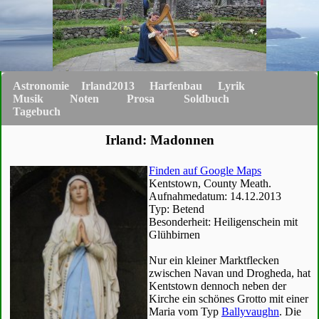
Astronomie
Irland2013
Harfenbau
Lyrik
Musik
Noten
Prosa
Soldbuch
Tagebuch
Irland: Madonnen
Finden auf Google Maps
Kentstown, County Meath.
Aufnahmedatum: 14.12.2013
Typ: Betend
Besonderheit: Heiligenschein mit
Glühbirnen
Nur ein kleiner Marktflecken
zwischen Navan und Drogheda, hat
Kentstown dennoch neben der
Kirche ein schönes Grotto mit einer
Maria vom Typ
Ballyvaughn
. Die