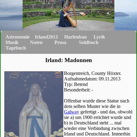
Astronomie
Irland2013
Harfenbau
Lyrik
Musik
Noten
Prosa
Soldbuch
Tagebuch
Irland: Madonnen
Borgentreich, County Höxter.
Aufnahmedatum: 09.11.2013
Typ: Betend
Besonderheit: -
Offenbar wurde diese Statue nach
dem selben Muster wie die in
Galway
gefertigt - und das, obwohl
sie a) um 1900 errichtet wurde und
b) in Deutschland steht ... mal
wieder eine Verbindung zwischen
Irland und Deutschland. Immerhin