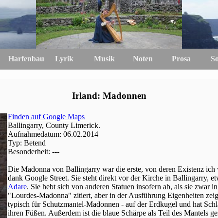
Harfenbau
Lyrik
Musik
Noten
Prosa
S
Irland: Madonnen
Finden auf Google Maps
Ballingarry, County Limerick.
Aufnahmedatum: 06.02.2014
Typ: Betend
Besonderheit: ---
Die Madonna von Ballingarry war die erste, von deren Existenz ic
dank Google Street. Sie steht direkt vor der Kirche in Ballingarry, 
Adare
. Sie hebt sich von anderen Statuen insofern ab, als sie zwar 
"Lourdes-Madonna" zitiert, aber in der Ausführung Eigenheiten zeigt: 
typisch für Schutzmantel-Madonnen - auf der Erdkugel und hat Sch
ihren Füßen. Außerdem ist die blaue Schärpe als Teil des Mantels ges