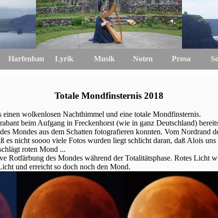
Harfenbau
Lyrik
Musik
Noten
Prosa
S
Totale Mondfinsternis 2018
s einen wolkenlosen Nachthimmel und eine totale Mondfinsternis.
trabant beim Aufgang in Freckenhorst (wie in ganz Deutschland) bereit
tt des Mondes aus dem Schatten fotografieren konnten. Vom Nordrand 
ß es nicht soooo viele Fotos wurden liegt schlicht daran, daß Alois un
schlägt roten Mond ...
sive Rotfärbung des Mondes während der Totalitätsphase. Rotes Licht 
 Licht und erreicht so doch noch den Mond.